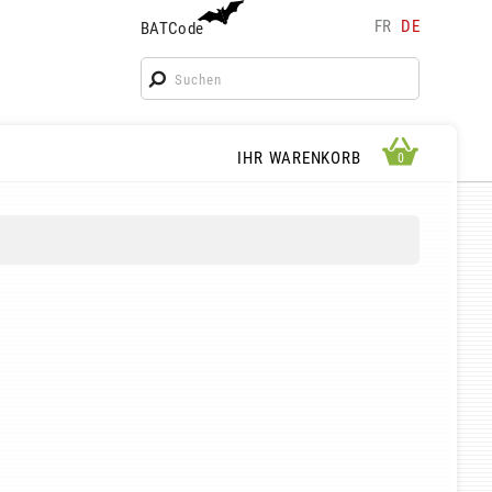
FR
DE
BATCode
BATCode
Geben Sie Ihren Namen ein und bestätigen
OK
WARENKORB ANSEHEN
IHR WARENKORB
0
0