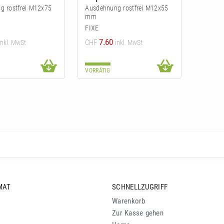
g rostfrei M12x75
Ausdehnung rostfrei M12x55
mm
FIXE
7.60
CHF
inkl. MwSt
inkl. MwSt
VORRÄTIG
MAT
SCHNELLZUGRIFF
Warenkorb
Zur Kasse gehen