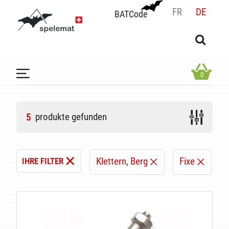
FR
DE
BATCode
BATCode
Geben Sie Ihren Namen ein und bestätigen
OK
0
produkte gefunden
5
Klettern, Berg
Fixe
IHRE FILTER