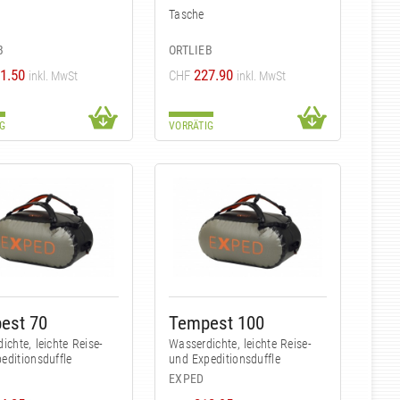
Tasche
B
ORTLIEB
1.50
227.90
CHF
inkl. MwSt
inkl. MwSt
G
VORRÄTIG
est 70
Tempest 100
ichte, leichte Reise-
Wasserdichte, leichte Reise-
editionsduffle
und Expeditionsduffle
EXPED