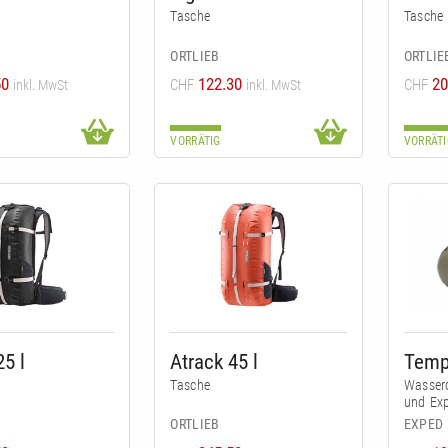
Tasche
Tasche
ORTLIEB
ORTLIE
50
122.30
20
CHF
CHF
inkl. MwSt
inkl. MwSt
VORRÄTIG
VORRÄTI
25 l
Atrack 45 l
Temp
Tasche
Wasserd
und Exp
ORTLIEB
EXPED