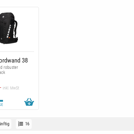
Nordwand 38
nd robuster
ack
—
inkl. MwSt
GE
nftig
16