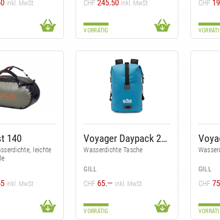
50
245.50
19
CHF
CHF
inkl. MwSt
inkl. MwSt
VORRÄTIG
VORRÄTI
t 140
Voyager Daypack 25 l
Voyag
sserdichte, leichte
Wasserdichte Tasche
Wasser
le
GILL
GILL
55
65.—
75
CHF
CHF
inkl. MwSt
inkl. MwSt
VORRÄTIG
VORRÄTI