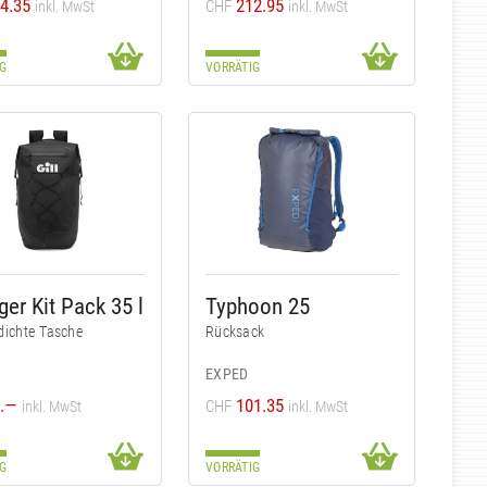
4.35
212.95
CHF
inkl. MwSt
inkl. MwSt
G
VORRÄTIG
er Kit Pack 35 l
Typhoon 25
dichte Tasche
Rücksack
EXPED
.—
101.35
CHF
inkl. MwSt
inkl. MwSt
G
VORRÄTIG