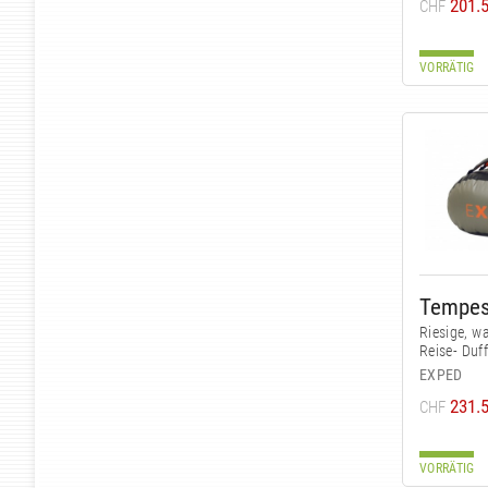
201.
CHF
VORRÄTIG
Tempes
Riesige, wa
Reise- Duff
EXPED
231.
CHF
VORRÄTIG