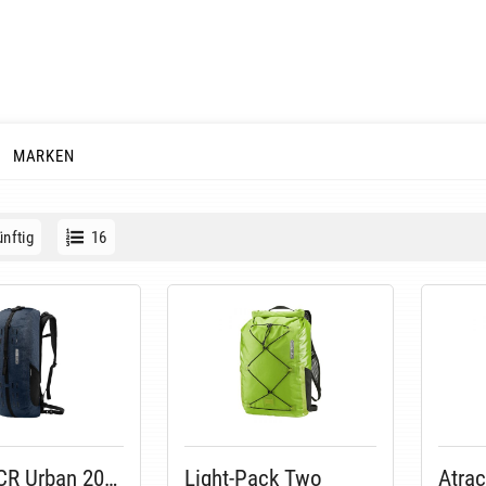
MARKEN
nftig
16
Atrack CR Urban 2022
Light-Pack Two
Atra