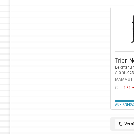
Trion 
Leichter u
Alpinrucks
MAMMUT
171.
CHF
AUF ANFRA
Vernü