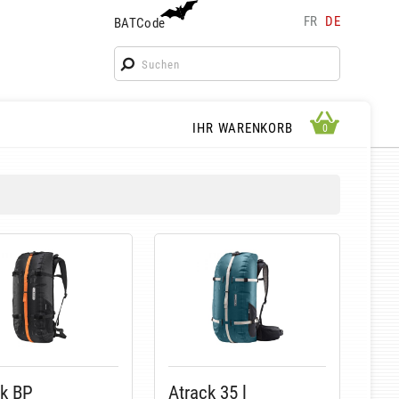
FR
DE
BATCode
BATCode
Geben Sie Ihren Namen ein und bestätigen
OK
WARENKORB ANSEHEN
IHR WARENKORB
0
0
ck BP
Atrack 35 l