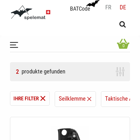
FR
DE
BATCode
BATCode
Geben Sie Ihren Namen ein und bestätigen
OK
0
produkte gefunden
2
Seilklemme
Taktische Aus
IHRE FILTER