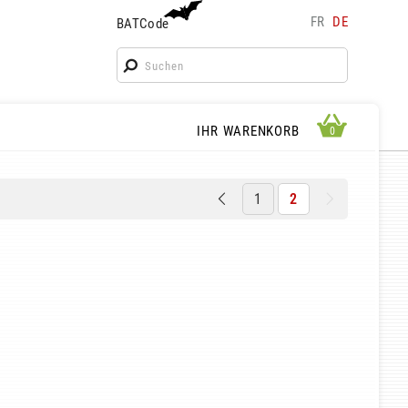
FR
DE
BATCode
BATCode
Geben Sie Ihren Namen ein und bestätigen
OK
WARENKORB ANSEHEN
IHR WARENKORB
0
0
1
2