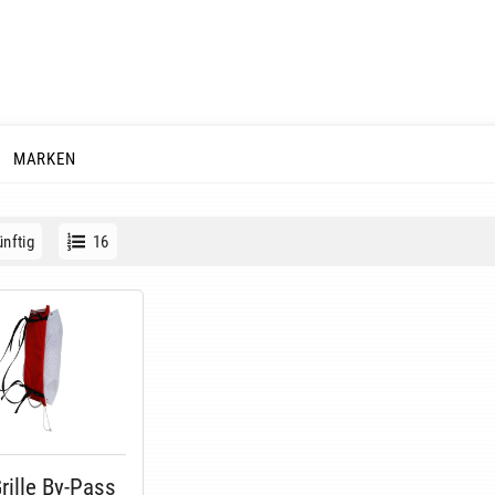
MARKEN
nftig
16
rille By-Pass