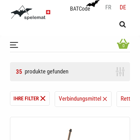
FR
DE
BATCode
BATCode
Geben Sie Ihren Namen ein und bestätigen
OK
0
produkte gefunden
35
Verbindungsmittel
Rettung
IHRE FILTER