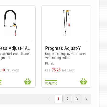
Progress Adjust-I Anschlagmittel
Progress Adjust-Y
, schnell einstellbares
Doppeltes längenverstellbares
gmittel
Verbindungsmittel
PETZL
.10
75.25
CHF
inkl. MwSt
inkl. MwSt
G
VORRÄTIG
1
2
3