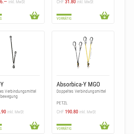
6.—
31.80
CHF
inkl. MwSt
inkl. MwSt
G
VORRÄTIG
-Y
Absorbica-Y MGO
es Verbindungsmittel
Doppeltes Verbindungsmittel
rtbewegung
PETZL
.90
190.80
CHF
inkl. MwSt
inkl. MwSt
G
VORRÄTIG