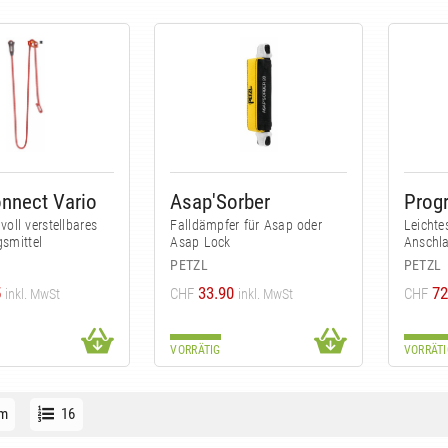
nnect Vario
Asap'Sorber
voll verstellbares
Falldämpfer für Asap oder
Leichtes
smittel
Asap Lock
Anschla
PETZL
PETZL
5
33.90
72
CHF
CHF
inkl. MwSt
inkl. MwSt
VORRÄTIG
VORRÄTI
m
16