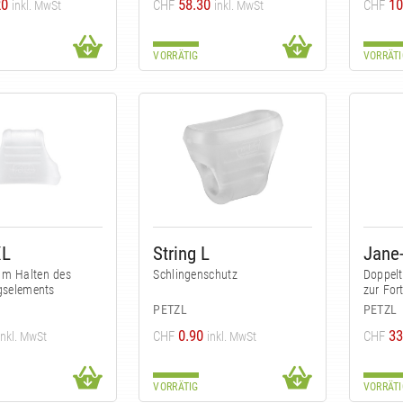
20
58.30
10
CHF
CHF
inkl. MwSt
inkl. MwSt
VORRÄTIG
VORRÄTI
XL
String L
Jane
um Halten des
Schlingenschutz
Doppelt
gselements
zur Fo
PETZL
PETZL
0.90
33
CHF
CHF
inkl. MwSt
inkl. MwSt
VORRÄTIG
VORRÄTI