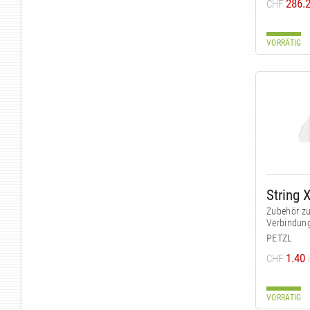
286.
CHF
VORRÄTIG
String 
Zubehör z
Verbindun
PETZL
1.40
CHF
VORRÄTIG