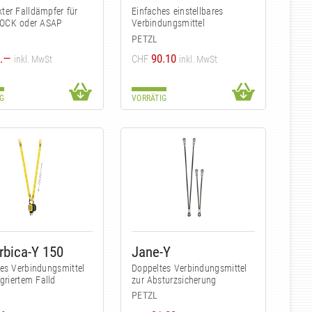
er Falldämpfer für
Einfaches einstellbares
OCK oder ASAP
Verbindungsmittel
PETZL
.—
90.10
CHF
inkl. MwSt
inkl. MwSt
G
VORRÄTIG
rbica-Y 150
Jane-Y
es Verbindungsmittel
Doppeltes Verbindungsmittel
egriertem Falld
zur Absturzsicherung
PETZL