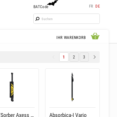
FR
DE
BATCode
BATCode
Geben Sie Ihren Namen ein und bestätigen
OK
WARENKORB ANSEHEN
IHR WARENKORB
0
0
1
2
3
Asap'Sorber Axess New 2026
Absorbica-I Vario