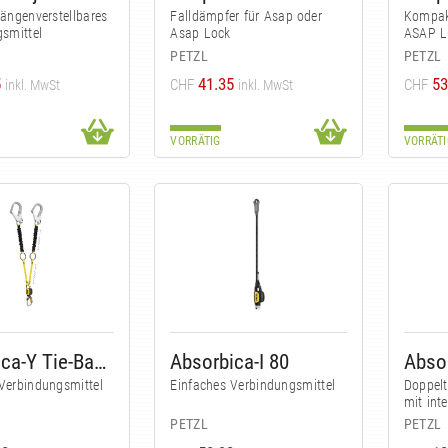
längenverstellbares
Falldämpfer für Asap oder
Kompakt
smittel
Asap Lock
ASAP L
PETZL
PETZL
5
41.35
53
CHF
CHF
inkl. MwSt
inkl. MwSt
VORRÄTIG
VORRÄTI
Absorbica-Y Tie-Back MGO
Absorbica-I 80
Abso
Verbindungsmittel
Einfaches Verbindungsmittel
Doppelt
mit int
PETZL
PETZL