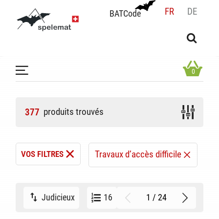
FR
DE
BATCode
BATCode
Rentrez votre BATCode et validez
OK
0
produits trouvés
377
Travaux d’accès difficile
VOS FILTRES
1 / 24
Judicieux
16