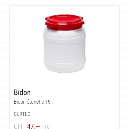
Bidon
Bidon étanche 15 l
CURTEC
CHF
47.—
TTC