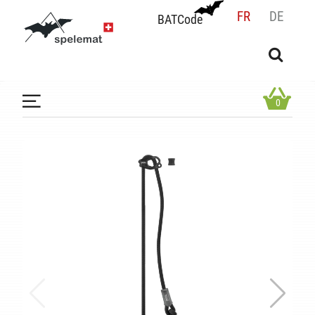
FR
DE
BATCode
BATCode
Rentrez votre BATCode et validez
OK
0