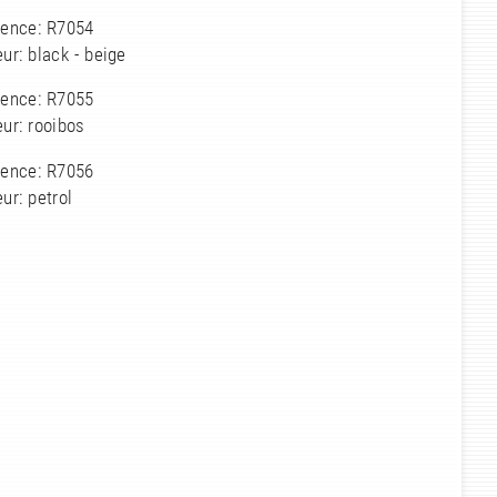
rence: R7054
ur: black - beige
rence: R7055
ur: rooibos
rence: R7056
ur: petrol