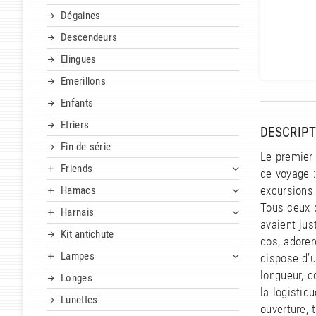
Dégaines
Descendeurs
Elingues
Emerillons
Enfants
Etriers
DESCRIPT
Fin de série
Le premier
Friends
de voyage :
Hamacs
excursions
Tous ceux q
Harnais
avaient jus
Kit antichute
dos, adorer
Lampes
dispose d’u
longueur, 
Longes
la logistiq
Lunettes
ouverture, 