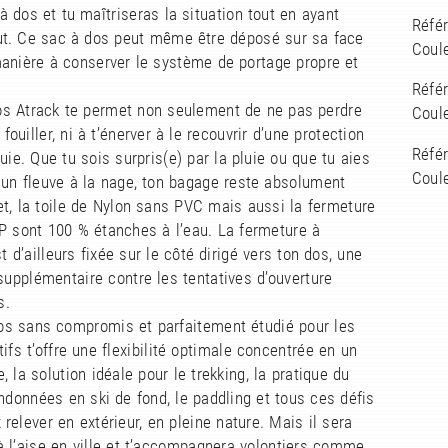
à dos et tu maîtriseras la situation tout en ayant
Réfé
ut. Ce sac à dos peut même être déposé sur sa face
Coule
anière à conserver le système de portage propre et
Réfé
os Atrack te permet non seulement de ne pas perdre
Coule
fouiller, ni à t’énerver à le recouvrir d’une protection
Réfé
luie. Que tu sois surpris(e) par la pluie ou que tu aies
Coule
 un fleuve à la nage, ton bagage reste absolument
et, la toile de Nylon sans PVC mais aussi la fermeture
P sont 100 % étanches à l’eau. La fermeture à
st d’ailleurs fixée sur le côté dirigé vers ton dos, une
supplémentaire contre les tentatives d’ouverture
s.
os sans compromis et parfaitement étudié pour les
ifs t’offre une flexibilité optimale concentrée en un
, la solution idéale pour le trekking, la pratique du
andonnées en ski de fond, le paddling et tous ces défis
 relever en extérieur, en pleine nature. Mais il sera
à l’aise en ville et t’accompagnera volontiers comme