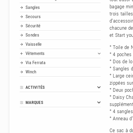
bagage mini
Sangles
trois taill
Secours
d’accessoir
Sécurité
chacune de 
Sondes
et Start you
Vaisselle
° Toile de 
Vêtements
° 4 poches 
° Dos de lo
Via Ferrata
° Sangles 
Winch
° Large ce
zippées sur
ACTIVITÉS
° Deux poch
° Daisy Cha
MARQUES
supplément
° 4 sangle
° Anneau d’
Ce sac à do