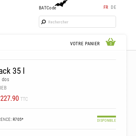
FR
DE
BATCode
BATCode
Rentrez votre BATCode et validez
OK
APERÇU PANIER
VOTRE PANIER
0
0
ack 35 l
à dos
IEB
227.90
TTC
RENCE
: R705*
DISPONIBLE