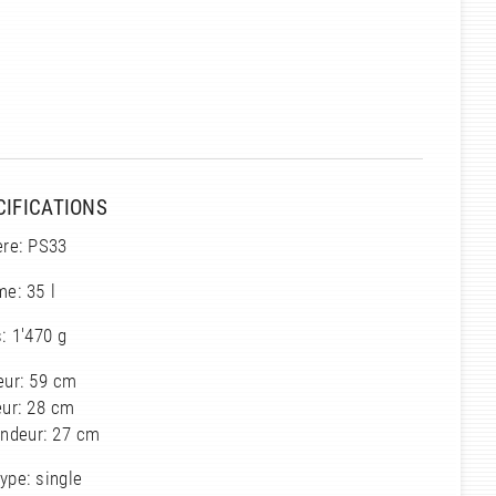
CIFICATIONS
ère: PS33
e: 35 l
: 1'470 g
eur: 59 cm
eur: 28 cm
ondeur: 27 cm
ype: single