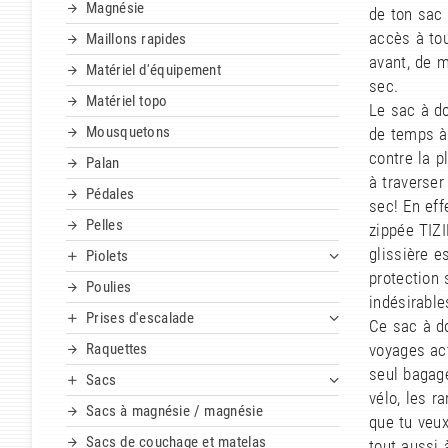
Magnésie
de ton sac 
accès à to
Maillons rapides
avant, de m
Matériel d'équipement
sec.
Matériel topo
Le sac à d
Mousquetons
de temps à 
contre la p
Palan
à traverser
Pédales
sec! En eff
Pelles
zippée TIZI
glissière e
Piolets
protection 
Poulies
indésirable
Prises d'escalade
Ce sac à d
Raquettes
voyages act
seul bagage
Sacs
vélo, les r
Sacs à magnésie / magnésie
que tu veux
Sacs de couchage et matelas
tout aussi 