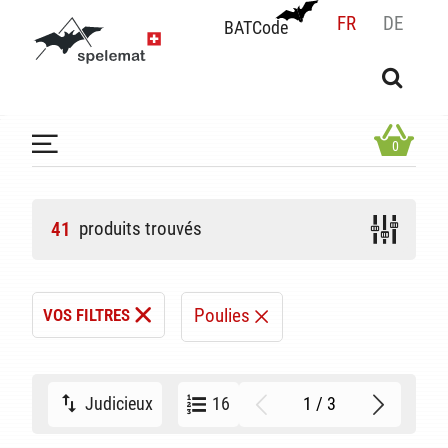
FR
DE
BATCode
BATCode
Rentrez votre BATCode et validez
OK
0
produits trouvés
41
Poulies
VOS FILTRES
1 / 3
Judicieux
16