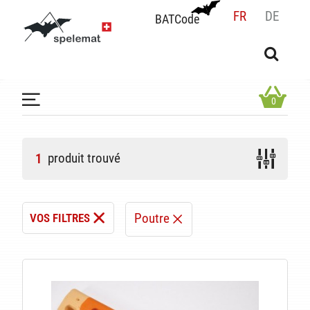
FR
DE
BATCode
BATCode
Rentrez votre BATCode et validez
OK
0
produit trouvé
1
Poutre
VOS FILTRES