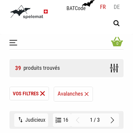
FR
DE
BATCode
BATCode
Rentrez votre BATCode et validez
OK
0
produits trouvés
39
Avalanches
VOS FILTRES
1 / 3
Judicieux
16