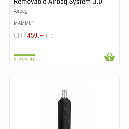
Removable Airbag System 3.0
Airbag
MAMMUT
CHF
459.—
TTC
DISPONIBLE