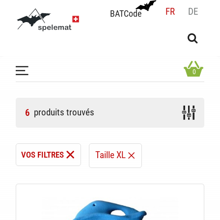
FR
DE
BATCode
BATCode
Rentrez votre BATCode et validez
OK
0
produits trouvés
6
Taille XL
VOS FILTRES