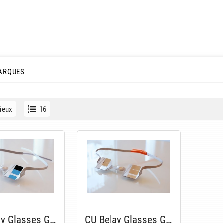
ARQUES
ieux
16
CU Belay Glasses G 3.0
CU Belay Glasses G 3.0