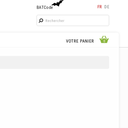
FR
DE
BATCode
BATCode
Rentrez votre BATCode et validez
OK
APERÇU PANIER
VOTRE PANIER
0
0