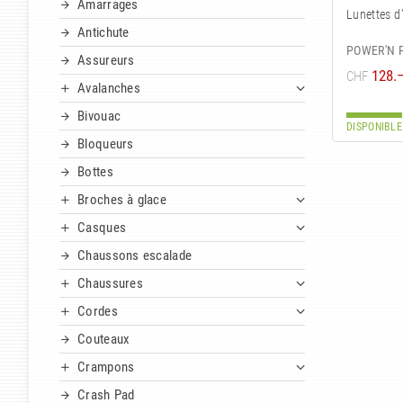
Amarrages
Lunettes d
Antichute
POWER'N 
Assureurs
128.
CHF
Avalanches
Bivouac
DISPONIBLE
Bloqueurs
Bottes
Broches à glace
Casques
Chaussons escalade
Chaussures
Cordes
Couteaux
Crampons
Crash Pad