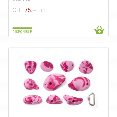
CHF
75.—
TTC
DISPONIBLE