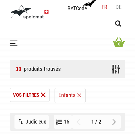
FR
DE
BATCode
BATCode
Rentrez votre BATCode et validez
OK
0
produits trouvés
30
Enfants
VOS FILTRES
1 / 2
Judicieux
16