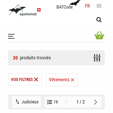
FR
DE
BATCode
BATCode
Rentrez votre BATCode et validez
OK
0
produits trouvés
30
Vêtements
VOS FILTRES
1 / 2
Judicieux
16