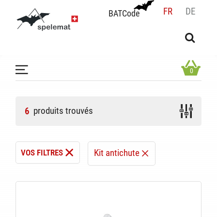
FR
DE
BATCode
BATCode
Rentrez votre BATCode et validez
OK
0
produits trouvés
6
Kit antichute
VOS FILTRES