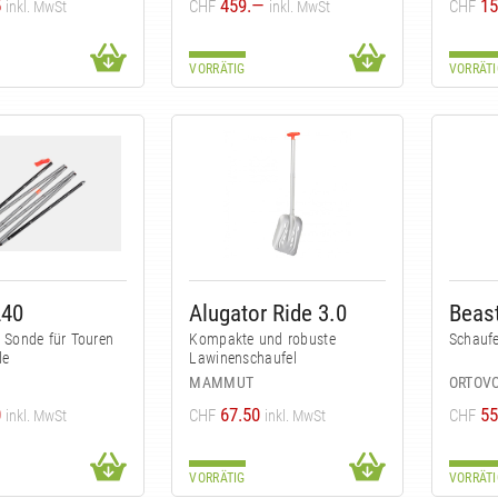
5
459.—
15
CHF
CHF
inkl. MwSt
inkl. MwSt
VORRÄTIG
VORRÄTI
240
Alugator Ride 3.0
Beas
 Sonde für Touren
Kompakte und robuste
Schaufe
de
Lawinenschaufel
MAMMUT
ORTOV
0
67.50
55
CHF
CHF
inkl. MwSt
inkl. MwSt
VORRÄTIG
VORRÄTI