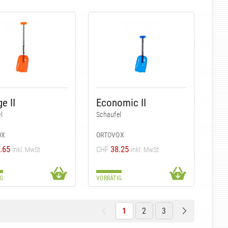
e II
Economic II
l
Schaufel
OX
ORTOVOX
.65
38.25
CHF
inkl. MwSt
inkl. MwSt
G
VORRÄTIG
1
2
3