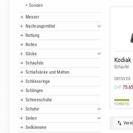
Sonden
Messer
Nachrungsmittel
Rettung
Rollen
Säcke
Kodiak
Schaufeln
Schaufel
Schlafsäcke und Matten
ORTOVOX
Schliessringe
75.6
CHF
Schlingen
Schneeschuhe
VORRÄTIG
Schuhe
Seilen
Vernü
Seilklemme