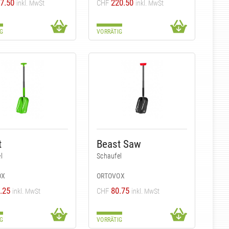
7.50
220.50
CHF
inkl. MwSt
inkl. MwSt
G
VORRÄTIG
t
Beast Saw
l
Schaufel
OX
ORTOVOX
.25
80.75
CHF
inkl. MwSt
inkl. MwSt
G
VORRÄTIG