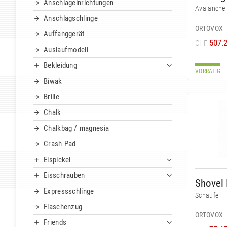
Anschlageinrichtungen
Avalanche
Anschlagschlinge
ORTOVOX
Auffanggerät
507.
CHF
Auslaufmodell
Bekleidung
VORRÄTIG
Biwak
Brille
Chalk
Chalkbag / magnesia
Crash Pad
Eispickel
Eisschrauben
Shovel 
Expressschlinge
Schaufel
Flaschenzug
ORTOVOX
Friends