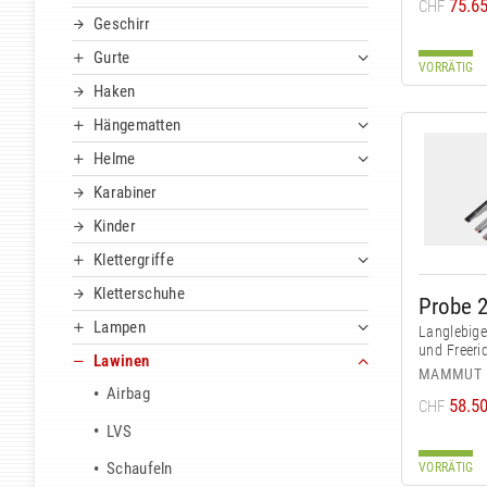
75.6
CHF
Geschirr
Gurte
VORRÄTIG
Haken
Hängematten
Helme
Karabiner
Kinder
Klettergriffe
Kletterschuhe
Probe 
Lampen
Langlebige
und Freeri
Lawinen
MAMMUT
Airbag
58.5
CHF
LVS
Schaufeln
VORRÄTIG