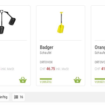
Badger
Orang
Schaufel
Schaufe
ORTOVOX
ORTOV
5
46.75
41
CHF
CHF
inkl. MwSt
inkl. MwSt
VORRÄTIG
VORRÄTI
nftig
16