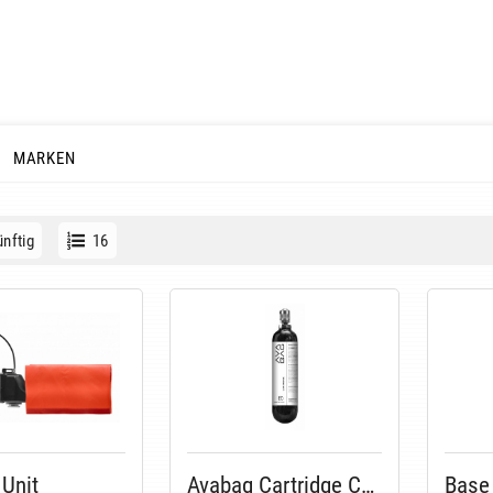
MARKEN
nftig
16
Unit
Avabag Cartridge Carbon
Base