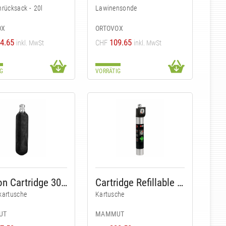
rücksack - 20l
Lawinensonde
OX
ORTOVOX
4.65
109.65
CHF
inkl. MwSt
inkl. MwSt
G
VORRÄTIG
Carbon Cartridge 300 Bar Non-Refillable
Cartridge Refillable 207 Bar Alu
kartusche
Kartusche
UT
MAMMUT