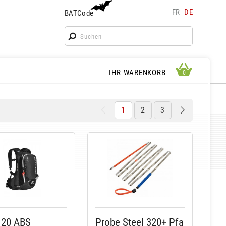
FR
DE
BATCode
BATCode
Geben Sie Ihren Namen ein und bestätigen
OK
WARENKORB ANSEHEN
IHR WARENKORB
0
0
1
2
3
 20 ABS
Probe Steel 320+ Pfa