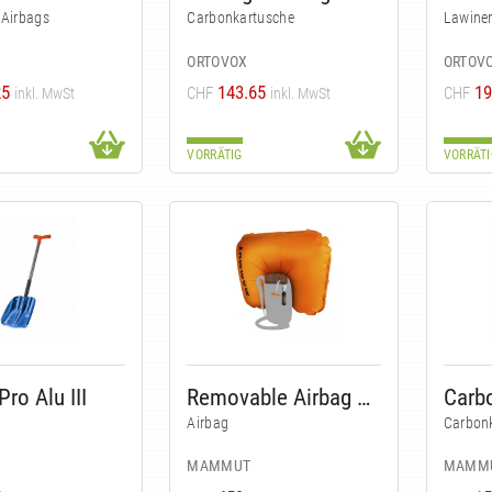
 Airbags
Carbonkartusche
Lawinen
ORTOVOX
ORTOV
25
143.65
19
CHF
CHF
inkl. MwSt
inkl. MwSt
VORRÄTIG
VORRÄTI
Pro Alu III
Removable Airbag System 3.0
Airbag
Carbon
MAMMUT
MAMM