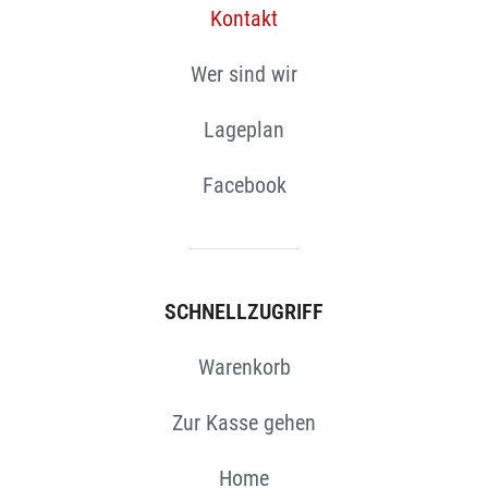
Kontakt
Wer sind wir
Lageplan
Facebook
SCHNELLZUGRIFF
Warenkorb
Zur Kasse gehen
Home