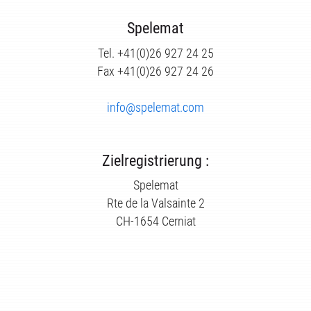
Spelemat
Tel. +41(0)26 927 24 25
Fax +41(0)26 927 24 26
T
info@spelemat.com
Zielregistrierung :
Spelemat
Rte de la Valsainte 2
CH-1654 Cerniat