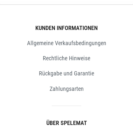
E
KUNDEN INFORMATIONEN
Allgemeine Verkaufsbedingungen
Rechtliche Hinweise
Rückgabe und Garantie
Zahlungsarten
EN
ÜBER SPELEMAT