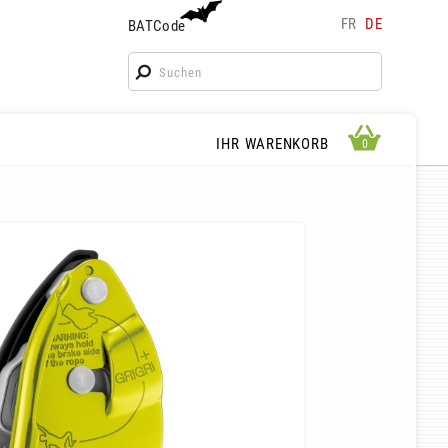
FR
DE
BATCode
BATCode
Geben Sie Ihren Namen ein und bestätigen
OK
WARENKORB ANSEHEN
IHR WARENKORB
0
0