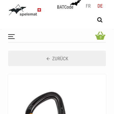
FR
DE
BATCode
BATCode
Geben Sie Ihren Namen ein und bestätigen
OK
0
ZURÜCK