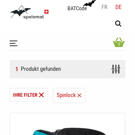
FR
DE
BATCode
BATCode
Geben Sie Ihren Namen ein und bestätigen
OK
0
Produkt gefunden
1
Spinlock
IHRE FILTER