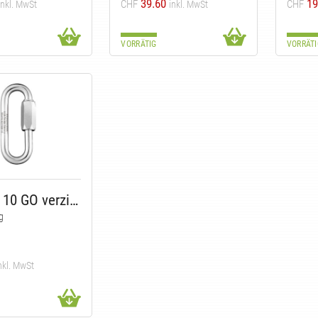
39.60
19
CHF
CHF
inkl. MwSt
inkl. MwSt
VORRÄTIG
VORRÄTI
Maillon 10 GO verzinkt
g
nkl. MwSt