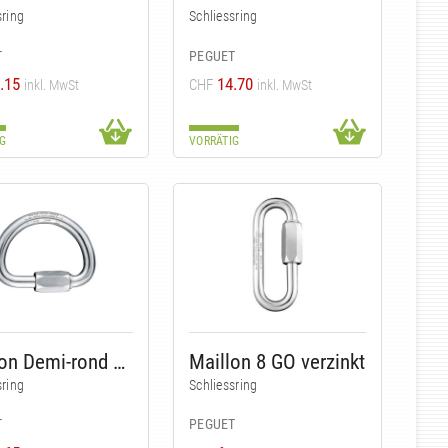
sring
Schliessring
T
PEGUET
.15
14.70
CHF
inkl. MwSt
inkl. MwSt
G
VORRÄTIG
Maillon Demi-rond 10 zicral
Maillon 8 GO verzinkt
sring
Schliessring
T
PEGUET