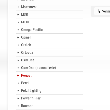
Movement
Vernü
MSR
MTDE
Omega Pacific
Opinel
Ortlieb
Ortovox
Osm'Ose
Osm'Ose (quincaillerie)
Peguet
Petzl
Petzl Lighting
Power'n Play
Raumer