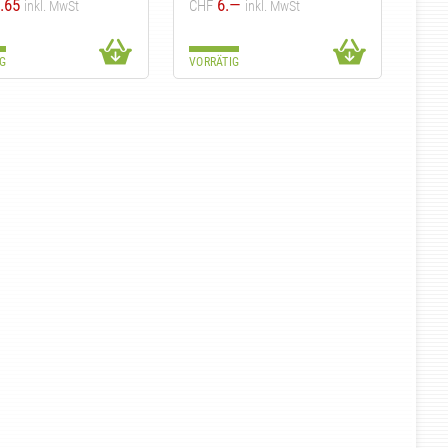
.65
6.—
CHF
inkl. MwSt
inkl. MwSt
G
VORRÄTIG