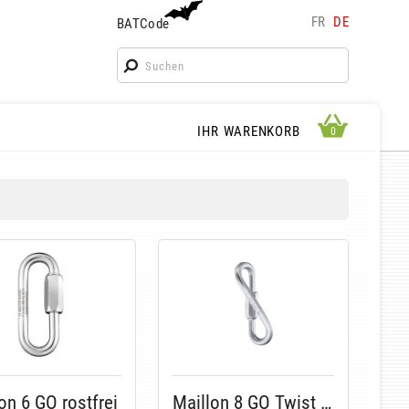
FR
DE
BATCode
BATCode
Geben Sie Ihren Namen ein und bestätigen
OK
WARENKORB ANSEHEN
IHR WARENKORB
0
0
on 6 GO rostfrei
Maillon 8 GO Twist zingué