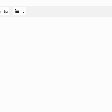
nftig
16