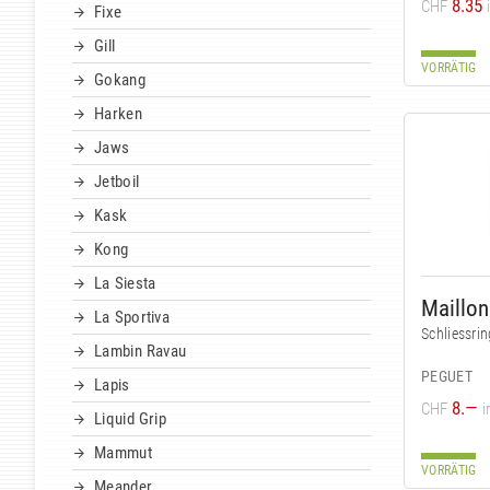
8.35
CHF
Fixe
Gill
VORRÄTIG
Gokang
Harken
Jaws
Jetboil
Kask
Kong
La Siesta
La Sportiva
Schliessrin
Lambin Ravau
PEGUET
Lapis
8.—
CHF
i
Liquid Grip
Mammut
VORRÄTIG
Meander