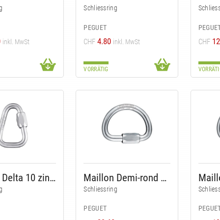
g
Schliessring
Schlies
PEGUET
PEGUE
0
4.80
12
CHF
CHF
inkl. MwSt
inkl. MwSt
VORRÄTIG
VORRÄTI
Maillon Delta 10 zingué
Maillon Demi-rond 10 inox
g
Schliessring
Schlies
PEGUET
PEGUE