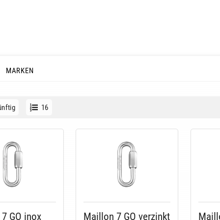
MARKEN
nftig
16
 7 GO inox
Maillon 7 GO verzinkt
Maill