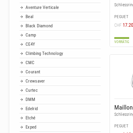
Schliessrin
Aventure Verticale
Beal
PEGUET
17.2
CHF
Black Diamond
Camp
VORRÄTIG
CE4Y
Climbing Technology
CMC
Courant
Crewsaver
Curtec
DMM
Edelrid
Schliessrin
Etché
PEGUET
Exped