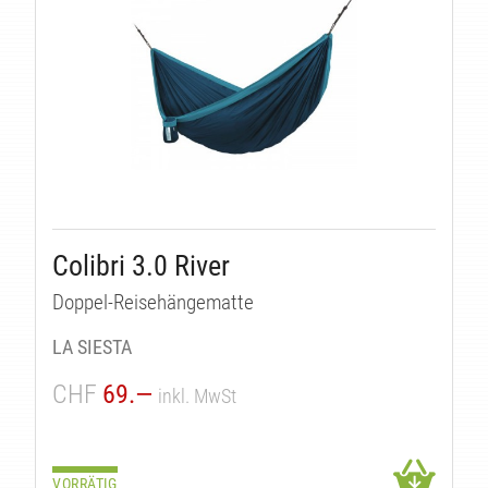
KT
Colibri 3.0 River
Doppel-Reisehängematte
LA SIESTA
CHF
69.—
inkl. MwSt
VORRÄTIG