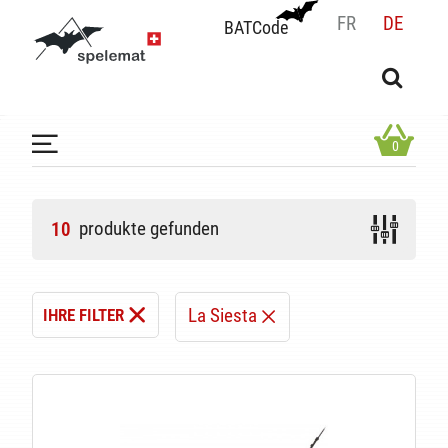
FR
DE
BATCode
BATCode
Geben Sie Ihren Namen ein und bestätigen
OK
0
produkte gefunden
10
La Siesta
IHRE FILTER