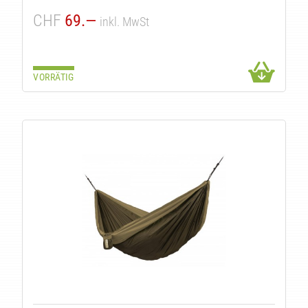
CHF
69.—
inkl. MwSt
VORRÄTIG