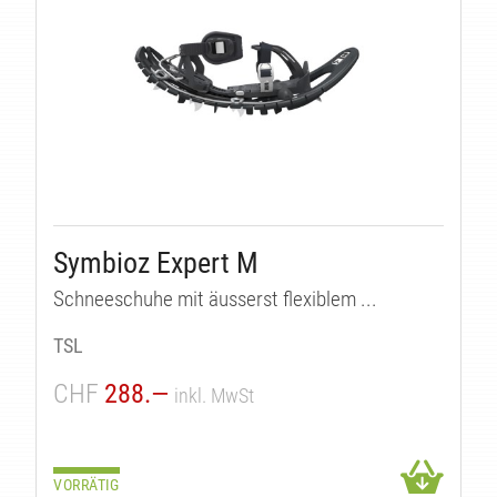
Symbioz Expert M
Schneeschuhe mit äusserst flexiblem ...
TSL
CHF
288.—
inkl. MwSt
VORRÄTIG