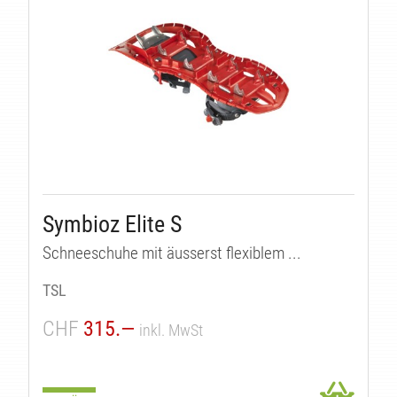
Symbioz Elite S
Schneeschuhe mit äusserst flexiblem ...
TSL
CHF
315.—
inkl. MwSt