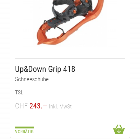
Up&Down Grip 418
Schneeschuhe
TSL
CHF
243.—
inkl. MwSt
VORRÄTIG