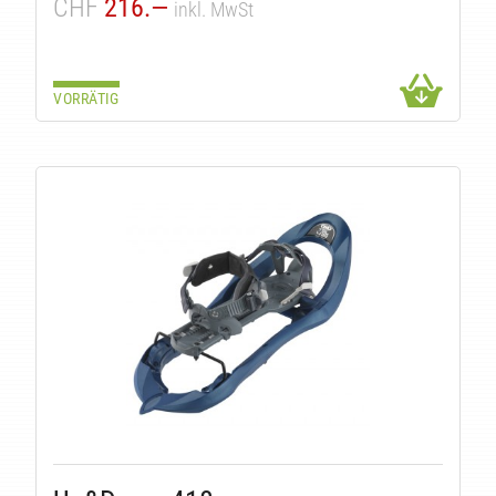
CHF
216.—
inkl. MwSt
VORRÄTIG