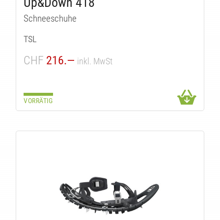
Up&Down 418
Schneeschuhe
TSL
CHF
216.—
inkl. MwSt
VORRÄTIG