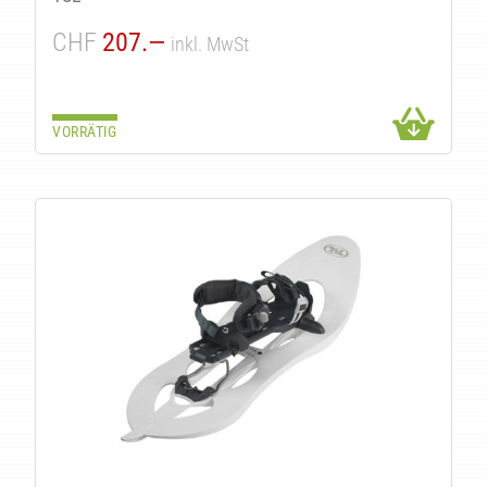
CHF
207.—
inkl. MwSt
VORRÄTIG