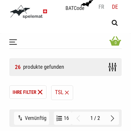
FR
DE
BATCode
BATCode
Geben Sie Ihren Namen ein und bestätigen
OK
0
produkte gefunden
26
TSL
IHRE FILTER
1 / 2
Vernünftig
16