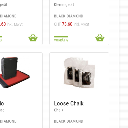
erät
Klemmgerät
 DIAMOND
BLACK DIAMOND
.60
73.60
CHF
inkl. MwSt
inkl. MwSt
G
VORRÄTIG
do
Loose Chalk
Pad
Chalk
 DIAMOND
BLACK DIAMOND