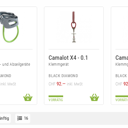
Camalot X4 - 0.1
Camal
- und Abseilgeräte
Klemmgerät
Klemmg
IAMOND
BLACK DIAMOND
BLACK
92.—
92
CHF
CHF
inkl. MwSt
inkl. MwSt
VORRÄTIG
VORRÄTI
nftig
16