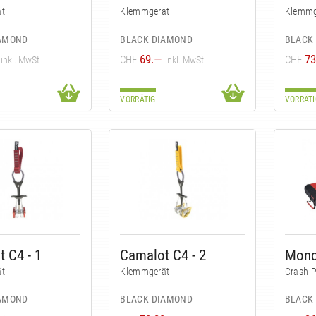
t
Klemmgerät
Klemmg
IAMOND
BLACK DIAMOND
BLACK
69.—
73
CHF
CHF
inkl. MwSt
inkl. MwSt
VORRÄTIG
VORRÄTI
 C4 - 1
Camalot C4 - 2
Mon
t
Klemmgerät
Crash 
IAMOND
BLACK DIAMOND
BLACK