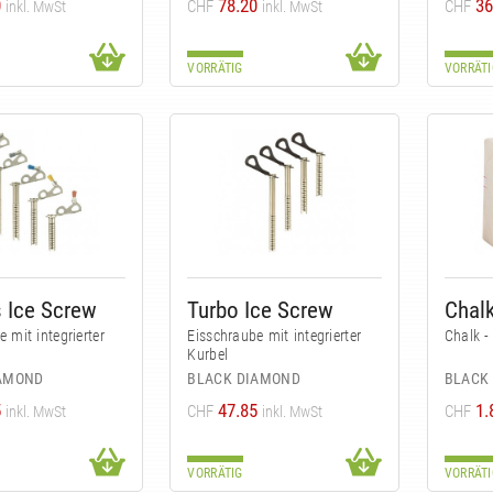
0
78.20
36
CHF
CHF
inkl. MwSt
inkl. MwSt
VORRÄTIG
VORRÄTI
 Ice Screw
Turbo Ice Screw
Chalk
 mit integrierter
Eisschraube mit integrierter
Chalk -
Kurbel
IAMOND
BLACK DIAMOND
BLACK
5
47.85
1.
CHF
CHF
inkl. MwSt
inkl. MwSt
VORRÄTIG
VORRÄTI