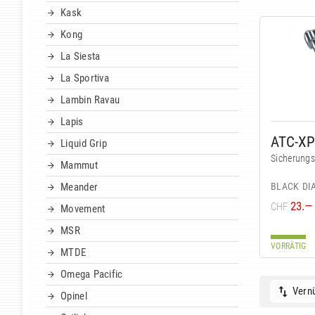
Kask
Kong
La Siesta
La Sportiva
Lambin Ravau
Lapis
ATC-XP
Liquid Grip
Sicherungs
Mammut
BLACK D
Meander
23.—
CHF
Movement
MSR
VORRÄTIG
MTDE
Omega Pacific
Vernü
Opinel