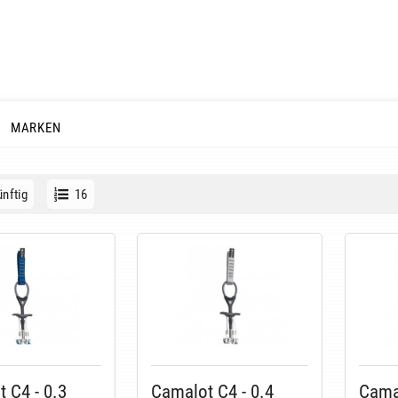
MARKEN
nftig
16
 C4 - 0.3
Camalot C4 - 0.4
Camal