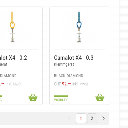
ot X4 - 0.2
Camalot X4 - 0.3
erät
Klemmgerät
 DIAMOND
BLACK DIAMOND
.—
92.—
CHF
inkl. MwSt
inkl. MwSt
G
VORRÄTIG
1
2