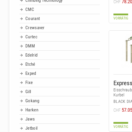
Climbing Technology
78.2
CHF
CMC
Courant
VORRÄTIG
Crewsaver
Curtec
DMM
Edelrid
Etché
Exped
Express
Fixe
Eisschraube
Gill
Kurbel
Gokang
BLACK D
57.0
Harken
CHF
Jaws
VORRÄTIG
Jetboil