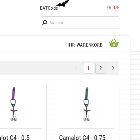
FR
DE
BATCode
BATCode
Geben Sie Ihren Namen ein und bestätigen
OK
WARENKORB ANSEHEN
IHR WARENKORB
0
0
1
2
ot C4 - 0.5
Camalot C4 - 0.75