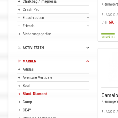
Chalkbag / magnesia
Klemmgerä
Crash Pad
BLACK D
Eisschrauben
69.—
CHF
Friends
Sicherungsgeräte
VORRÄTIG
AKTIVITÄTEN
MARKEN
Adidas
Aventure Verticale
Beal
Black Diamond
Camalot
Klemmgerä
Camp
CE4Y
BLACK D