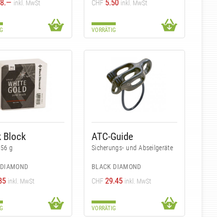
8.—
5.50
CHF
inkl. MwSt
inkl. MwSt
G
VORRÄTIG
 Block
ATC-Guide
 56 g
Sicherungs- und Abseilgeräte
 DIAMOND
BLACK DIAMOND
85
29.45
CHF
inkl. MwSt
inkl. MwSt
G
VORRÄTIG