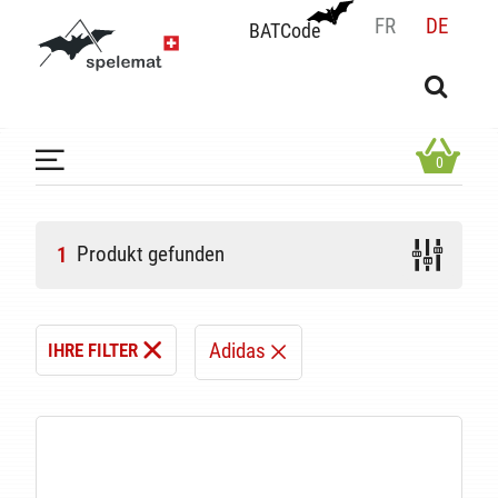
FR
DE
BATCode
BATCode
Geben Sie Ihren Namen ein und bestätigen
OK
0
Produkt gefunden
1
Adidas
IHRE FILTER