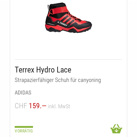
T
Terrex Hydro Lace
Strapazierfähiger Schuh für canyoning
ADIDAS
CHF
159.—
inkl. MwSt
VORRÄTIG