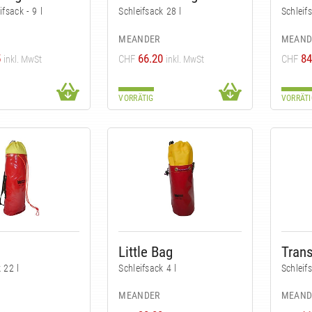
ifsack - 9 l
Schleifsack 28 l
Schleif
MEANDER
MEAND
5
66.20
84
CHF
CHF
inkl. MwSt
inkl. MwSt
VORRÄTIG
VORRÄTI
Little Bag
Tran
 22 l
Schleifsack 4 l
Schleif
MEANDER
MEAND