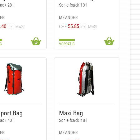
sack 28 l
Schleifsack 13 l
ER
MEANDER
.40
55.85
CHF
inkl. MwSt
inkl. MwSt
G
VORRÄTIG
sport Bag
Maxi Bag
sack 40 l
Schleifsack 48 l
ER
MEANDER