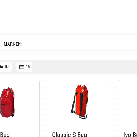
MARKEN
nftig
16
Bag
Classic S Bag
Ivo B