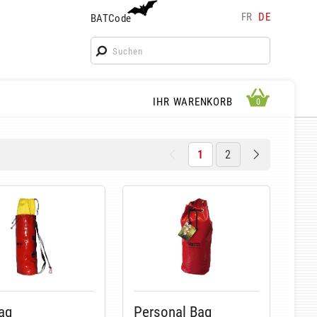
FR
DE
BATCode
BATCode
Geben Sie Ihren Namen ein und bestätigen
OK
WARENKORB ANSEHEN
IHR WARENKORB
0
0
1
2
ag
Personal Bag