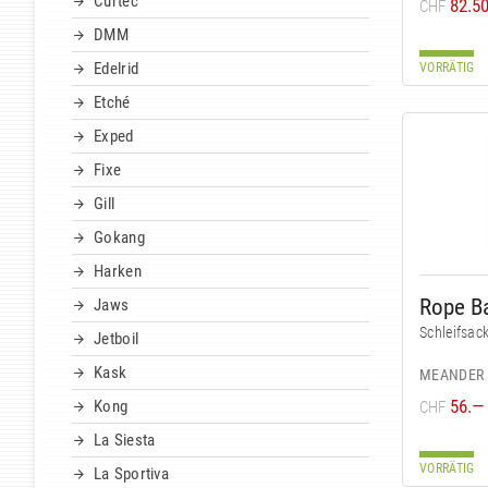
Curtec
82.5
CHF
DMM
Edelrid
VORRÄTIG
Etché
Exped
Fixe
Gill
Gokang
Harken
Rope B
Jaws
Schleifsack
Jetboil
Kask
MEANDER
56.—
Kong
CHF
La Siesta
VORRÄTIG
La Sportiva