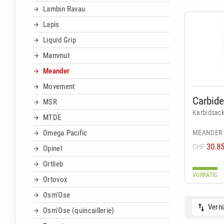
Lambin Ravau
Lapis
Liquid Grip
Mammut
Meander
Movement
Carbid
MSR
Karbidsac
MTDE
MEANDER
Omega Pacific
30.8
CHF
Opinel
Ortlieb
VORRÄTIG
Ortovox
Osm'Ose
Vernü
Osm'Ose (quincaillerie)