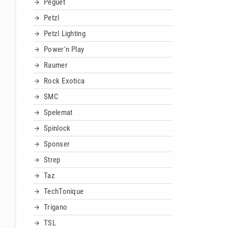
Peguet
Petzl
Petzl Lighting
Power'n Play
Raumer
Rock Exotica
SMC
Spelemat
Spinlock
Sponser
Strep
Taz
TechTonique
Trigano
TSL