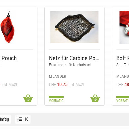
e Pouch
Netz für Carbide Pouch
Bolt
k
Ersatznetz für Karbidsack
Spit-Ta
MEANDER
MEAND
5
10.75
48
CHF
CHF
inkl. MwSt
inkl. MwSt
VORRÄTIG
VORRÄTI
nftig
16