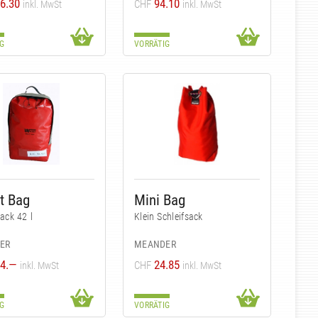
6.30
94.10
CHF
inkl. MwSt
inkl. MwSt
G
VORRÄTIG
t Bag
Mini Bag
sack 42 l
Klein Schleifsack
ER
MEANDER
4.—
24.85
CHF
inkl. MwSt
inkl. MwSt
G
VORRÄTIG