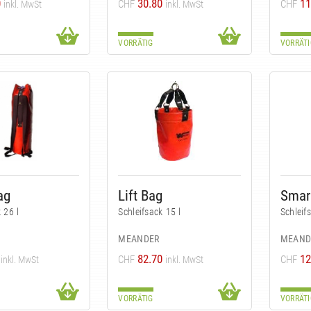
0
30.80
11
CHF
CHF
inkl. MwSt
inkl. MwSt
VORRÄTIG
VORRÄTI
ag
Lift Bag
Smar
 26 l
Schleifsack 15 l
Schleif
MEANDER
MEAND
82.70
12
CHF
CHF
inkl. MwSt
inkl. MwSt
VORRÄTIG
VORRÄTI