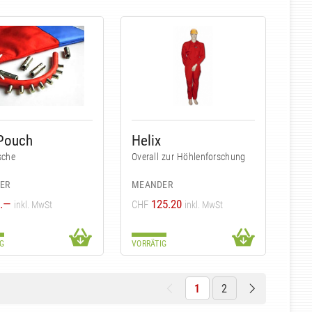
 Pouch
Helix
sche
Overall zur Höhlenforschung
ER
MEANDER
.—
125.20
CHF
inkl. MwSt
inkl. MwSt
G
VORRÄTIG
1
2