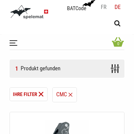
FR
DE
BATCode
BATCode
Geben Sie Ihren Namen ein und bestätigen
OK
0
Produkt gefunden
1
CMC
IHRE FILTER