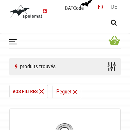
FR
DE
BATCode
BATCode
Rentrez votre BATCode et validez
OK
0
produits trouvés
9
Peguet
VOS FILTRES