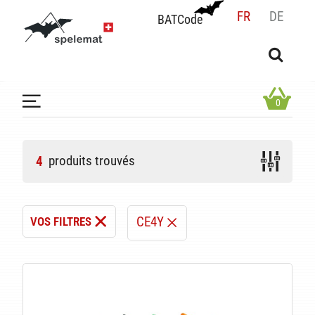
FR
DE
BATCode
BATCode
Rentrez votre BATCode et validez
OK
0
produits trouvés
4
CE4Y
VOS FILTRES