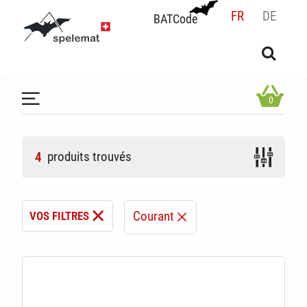
FR
DE
BATCode
BATCode
Rentrez votre BATCode et validez
OK
0
produits trouvés
4
Courant
VOS FILTRES