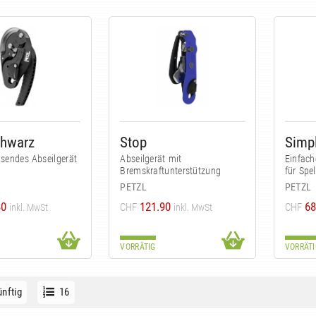
chwarz
Stop
Simp
sendes Abseilgerät
Abseilgerät mit
Einfach
Bremskraftunterstützung
für Spe
PETZL
PETZL
80
121.90
68
CHF
CHF
inkl. MwSt
inkl. MwSt
VORRÄTIG
VORRÄTI
nftig
16