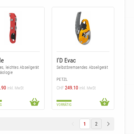
le
I'D Evac
es, leichtes Abseilgerät
Selbstbremsendes Abseilgerät
läologie
PETZL
.90
249.10
CHF
inkl. MwSt
inkl. MwSt
G
VORRÄTIG
1
2