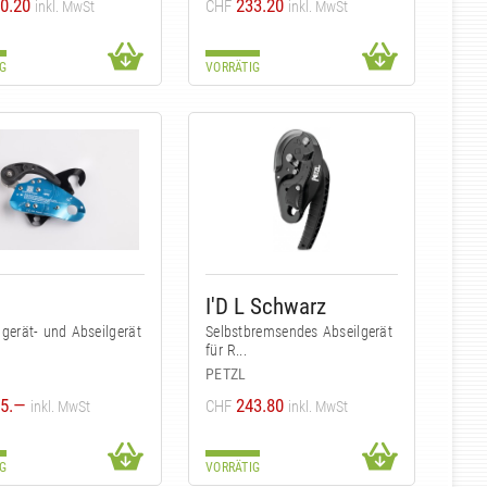
0.20
233.20
CHF
inkl. MwSt
inkl. MwSt
G
VORRÄTIG
I'D L Schwarz
gerät- und Abseilgerät
Selbstbremsendes Abseilgerät
für R...
PETZL
5.—
243.80
CHF
inkl. MwSt
inkl. MwSt
G
VORRÄTIG