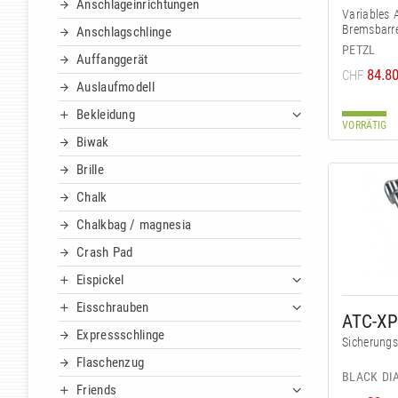
Anschlageinrichtungen
Variables 
Bremsbarr
Anschlagschlinge
PETZL
Auffanggerät
84.8
CHF
Auslaufmodell
Bekleidung
VORRÄTIG
Biwak
Brille
Chalk
Chalkbag / magnesia
Crash Pad
Eispickel
Eisschrauben
ATC-XP
Expressschlinge
Sicherungs
Flaschenzug
BLACK D
Friends