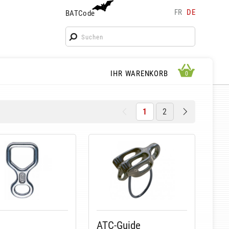
FR
DE
BATCode
BATCode
Geben Sie Ihren Namen ein und bestätigen
OK
WARENKORB ANSEHEN
IHR WARENKORB
0
0
1
2
ATC-Guide