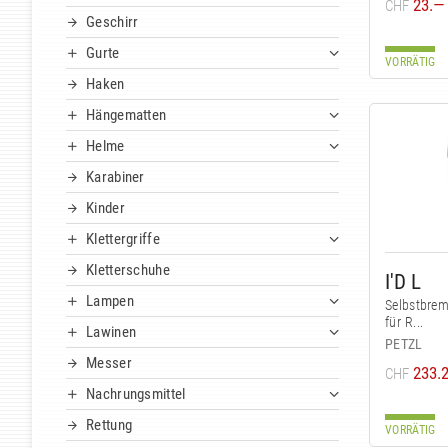
23.—
CHF
Geschirr
Gurte
VORRÄTIG
Haken
Hängematten
Helme
Karabiner
Kinder
Klettergriffe
Kletterschuhe
I'D L
Lampen
Selbstbrem
für R...
Lawinen
PETZL
Messer
233.
CHF
Nachrungsmittel
Rettung
VORRÄTIG