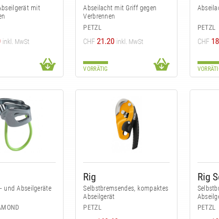
Abseilgerät mit
Abseilacht mit Griff gegen
Abseila
en
Verbrennen
PETZL
PETZL
0
21.20
18
CHF
CHF
inkl. MwSt
inkl. MwSt
VORRÄTIG
VORRÄTI
Rig
Rig 
- und Abseilgeräte
Selbstbremsendes, kompaktes
Selbst
Abseilgerät
Abseilg
IAMOND
PETZL
PETZL