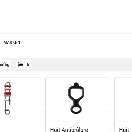
MARKEN
nftig
16
Huit Antibrûlure
Huit