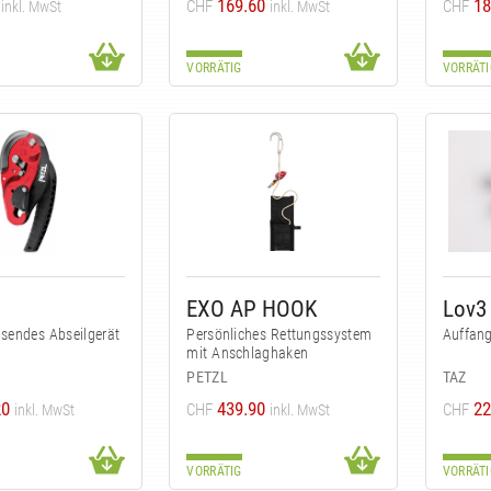
169.60
18
CHF
CHF
inkl. MwSt
inkl. MwSt
VORRÄTIG
VORRÄTI
EXO AP HOOK
Lov3
sendes Abseilgerät
Persönliches Rettungssystem
Auffang
mit Anschlaghaken
PETZL
TAZ
20
439.90
22
CHF
CHF
inkl. MwSt
inkl. MwSt
VORRÄTIG
VORRÄTI