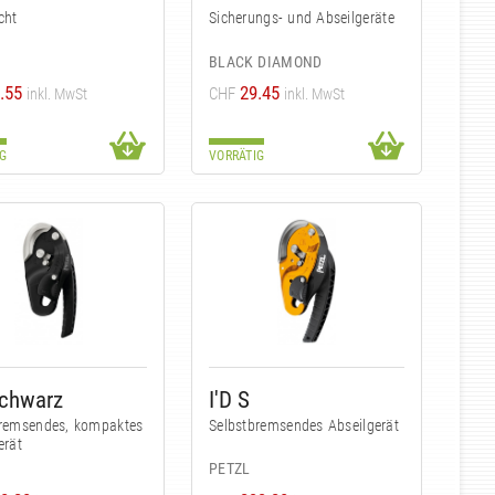
cht
Sicherungs- und Abseilgeräte
BLACK DIAMOND
.55
29.45
CHF
inkl. MwSt
inkl. MwSt
G
VORRÄTIG
Schwarz
I'D S
bremsendes, kompaktes
Selbstbremsendes Abseilgerät
erät
PETZL