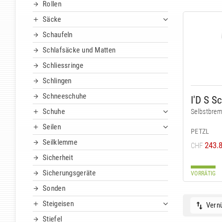
Rollen
Säcke
Schaufeln
Schlafsäcke und Matten
Schliessringe
Schlingen
Schneeschuhe
I'D S S
Schuhe
Selbstbrem
Seilen
PETZL
Seilklemme
243.
CHF
Sicherheit
Sicherungsgeräte
VORRÄTIG
Sonden
Steigeisen
Vernü
Stiefel