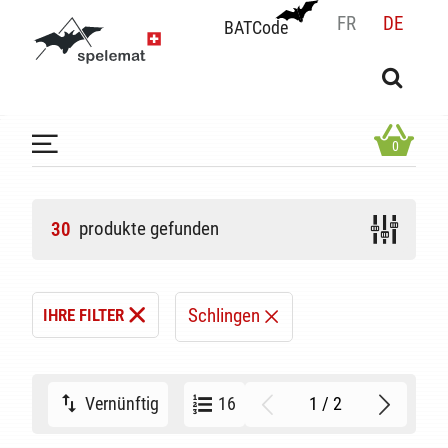
FR
DE
BATCode
BATCode
Geben Sie Ihren Namen ein und bestätigen
OK
0
produkte gefunden
30
Schlingen
IHRE FILTER
1 / 2
Vernünftig
16