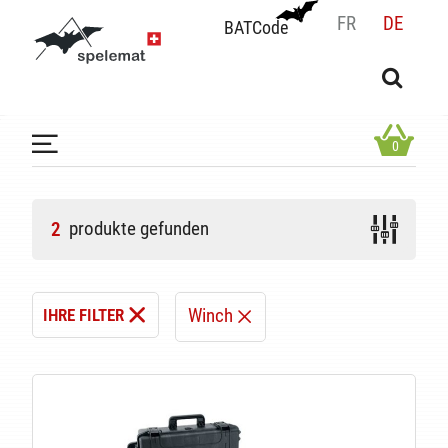
FR
DE
BATCode
BATCode
Geben Sie Ihren Namen ein und bestätigen
OK
0
produkte gefunden
2
Winch
IHRE FILTER