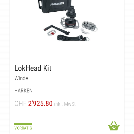
LokHead Kit
Winde
ÄT
HARKEN
CHF
2'925.80
inkl. MwSt
VORRÄTIG