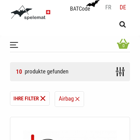
FR
DE
BATCode
BATCode
Geben Sie Ihren Namen ein und bestätigen
OK
0
produkte gefunden
10
Airbag
IHRE FILTER