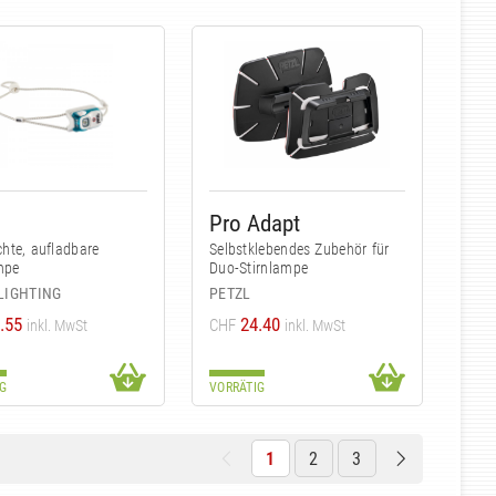
Pro Adapt
ichte, aufladbare
Selbstklebendes Zubehör für
mpe
Duo-Stirnlampe
LIGHTING
PETZL
.55
24.40
CHF
inkl. MwSt
inkl. MwSt
G
VORRÄTIG
1
2
3