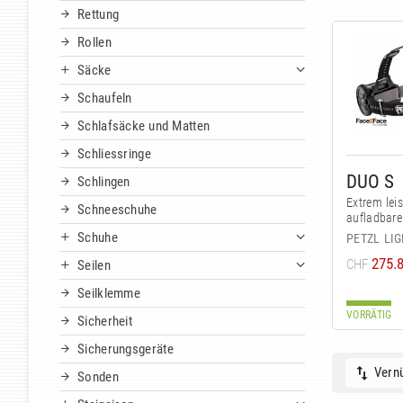
Rettung
Rollen
Säcke
Schaufeln
Schlafsäcke und Matten
Schliessringe
DUO S
Schlingen
Extrem lei
Schneeschuhe
aufladbare
Schuhe
PETZL LI
275.
CHF
Seilen
Seilklemme
VORRÄTIG
Sicherheit
Sicherungsgeräte
Vernü
Sonden