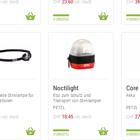
0
23.60
36
CHF
CHF
inkl. MwSt
inkl. MwSt
VORRÄTIG
VORRÄTI
Noctilight
Core
kte Stirnlampe für
Etui zum Schutz und
Akku
uationen
Transport von Stirnlampen
PETZL
PETZL
5
18.45
27
CHF
CHF
inkl. MwSt
inkl. MwSt
VORRÄTIG
VORRÄTI