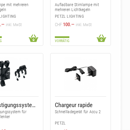
mpe mit mehreren
Aufladbare Stirnlampe mit
geln
mehreren Lichtkegeln
LIGHTING
PETZL LIGHTING
.—
100.—
CHF
inkl. MwSt
inkl. MwSt
G
VORRÄTIG
Befestigungssystem für Fahrradlenker
Chargeur rapide
gungssystem für
Schnellladegerät für Accu 2
lenker
PETZL