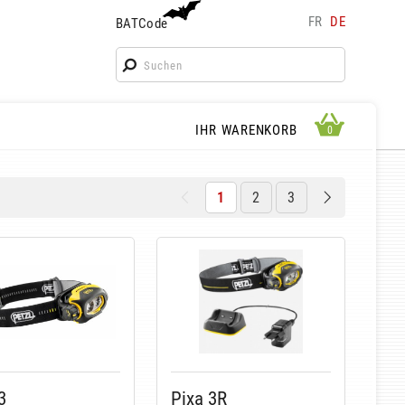
FR
DE
BATCode
BATCode
Geben Sie Ihren Namen ein und bestätigen
OK
WARENKORB ANSEHEN
IHR WARENKORB
0
0
1
2
3
3
Pixa 3R