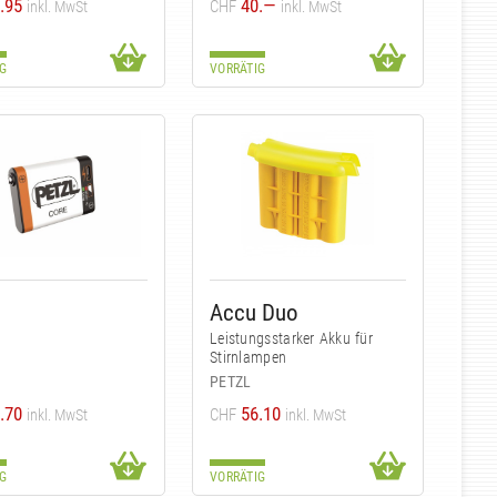
.95
40.—
CHF
inkl. MwSt
inkl. MwSt
G
VORRÄTIG
Accu Duo
Leistungsstarker Akku für
Stirnlampen
PETZL
.70
56.10
CHF
inkl. MwSt
inkl. MwSt
G
VORRÄTIG