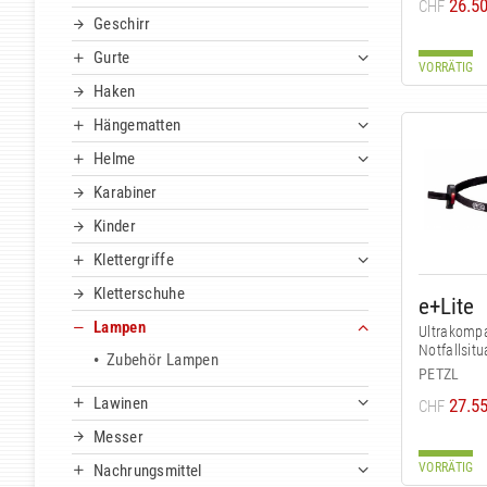
26.5
CHF
Geschirr
Gurte
VORRÄTIG
Haken
Hängematten
Helme
Karabiner
Kinder
Klettergriffe
Kletterschuhe
e+Lite
Lampen
Ultrakompa
Notfallsit
Zubehör Lampen
PETZL
Lawinen
27.5
CHF
Messer
VORRÄTIG
Nachrungsmittel