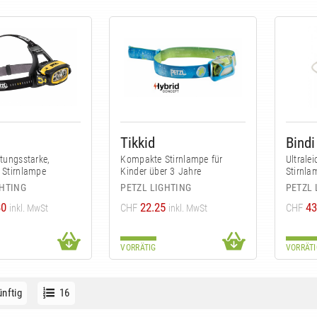
Tikkid
Bindi
stungsstarke,
Kompakte Stirnlampe für
Ultrale
 Stirnlampe
Kinder über 3 Jahre
Stirnla
GHTING
PETZL LIGHTING
PETZL 
80
22.25
43
CHF
CHF
inkl. MwSt
inkl. MwSt
VORRÄTIG
VORRÄTI
nftig
16