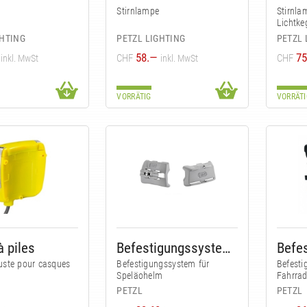
Stirnlampe
Stirnla
Lichtke
GHTING
PETZL LIGHTING
PETZL 
58.—
75
CHF
CHF
inkl. MwSt
inkl. MwSt
VORRÄTIG
VORRÄTI
à piles
Befestigungssystem für Speläohelm
buste pour casques
Befestigungssystem für
Befesti
Speläohelm
Fahrrad
PETZL
PETZL