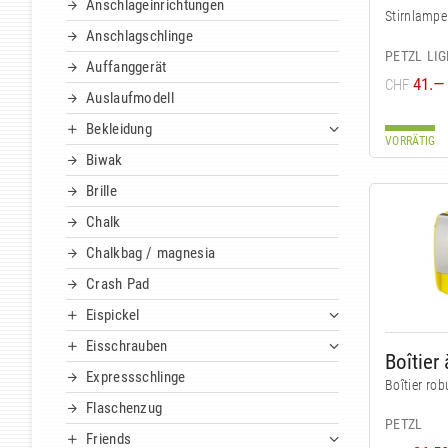
Anschlageinrichtungen
Stirnlampe
Anschlagschlinge
PETZL LI
Auffanggerät
41.—
CHF
Auslaufmodell
Bekleidung
VORRÄTIG
Biwak
Brille
Chalk
Chalkbag / magnesia
Crash Pad
Eispickel
Eisschrauben
Boîtier 
Expressschlinge
Boîtier ro
Flaschenzug
PETZL
Friends