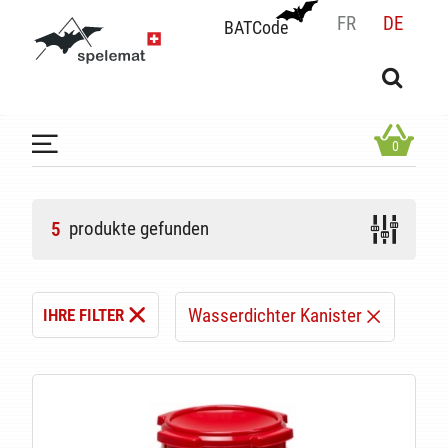
FR
DE
BATCode
BATCode
Geben Sie Ihren Namen ein und bestätigen
OK
0
produkte gefunden
5
Wasserdichter Kanister
IHRE FILTER