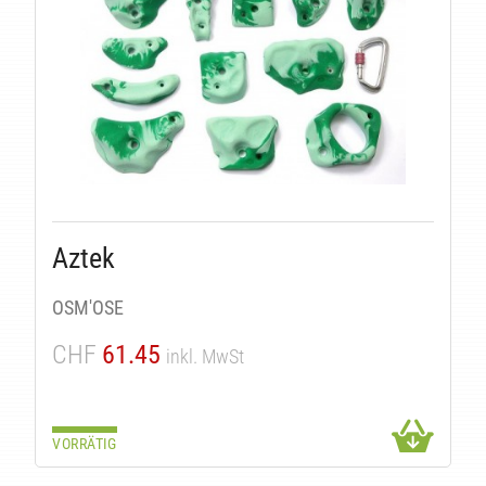
TÄ
Aztek
OSM'OSE
CHF
61.45
inkl. MwSt
VORRÄTIG