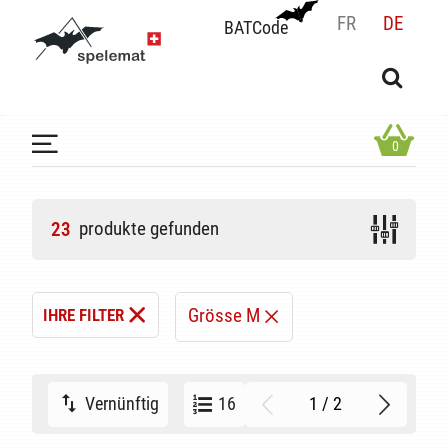
FR
DE
BATCode
BATCode
Geben Sie Ihren Namen ein und bestätigen
OK
0
produkte gefunden
23
Grösse M
IHRE FILTER
1 / 2
Vernünftig
16