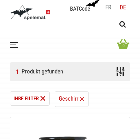
FR
DE
BATCode
BATCode
Geben Sie Ihren Namen ein und bestätigen
OK
0
Produkt gefunden
1
Geschirr
IHRE FILTER