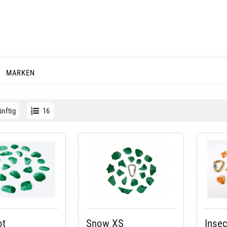
MARKEN
nftig
16
ot
Snow XS
Insec