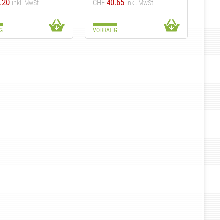
.20
40.65
CHF
inkl. MwSt
inkl. MwSt
G
VORRÄTIG