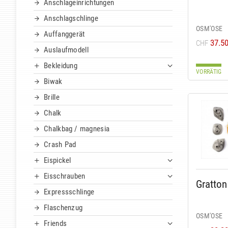
Anschlageinrichtungen
Anschlagschlinge
OSM'OSE
Auffanggerät
37.5
CHF
Auslaufmodell
Bekleidung
VORRÄTIG
Biwak
Brille
Chalk
Chalkbag / magnesia
Crash Pad
Eispickel
Eisschrauben
Gratton
Expressschlinge
Flaschenzug
OSM'OSE
Friends