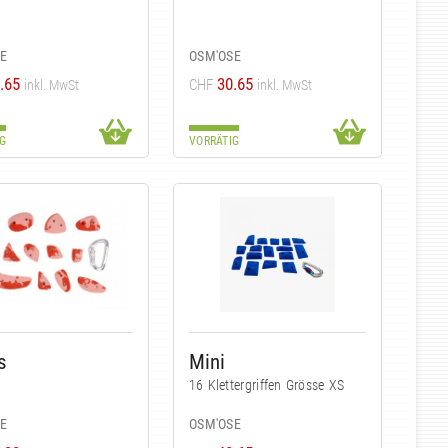
SE
OSM'OSE
.65
30.65
CHF
inkl. MwSt
inkl. MwSt
G
VORRÄTIG
s
Mini
16 Klettergriffen Grösse XS
SE
OSM'OSE