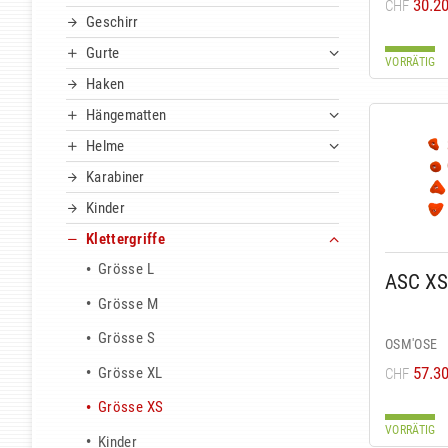
30.2
CHF
Geschirr
Gurte
VORRÄTIG
Haken
Hängematten
Helme
Karabiner
Kinder
Klettergriffe
Grösse L
ASC XS
Grösse M
Grösse S
OSM'OSE
57.3
Grösse XL
CHF
Grösse XS
VORRÄTIG
Kinder