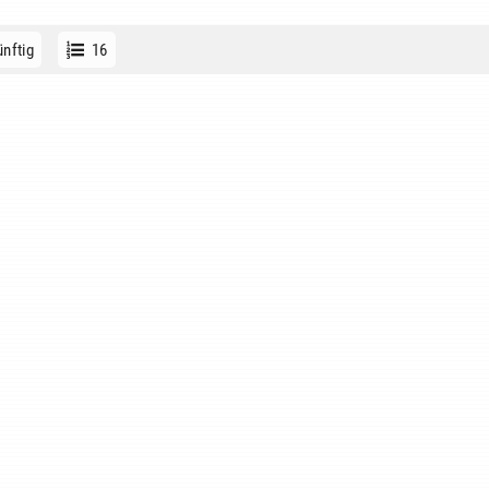
nftig
16