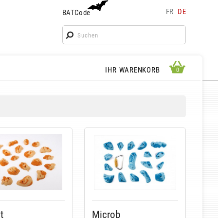
FR
DE
BATCode
BATCode
Geben Sie Ihren Namen ein und bestätigen
OK
WARENKORB ANSEHEN
IHR WARENKORB
0
0
t
Microb