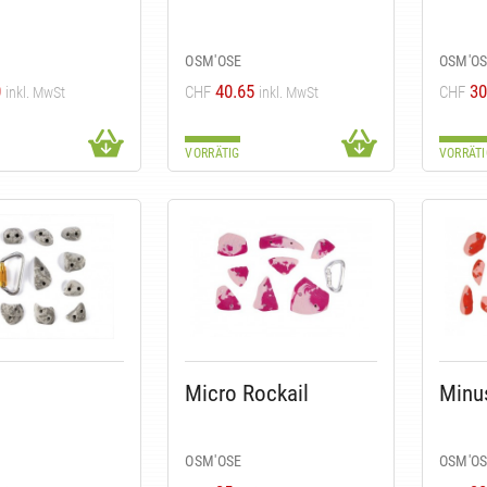
OSM'OSE
OSM'O
0
40.65
30
CHF
CHF
inkl. MwSt
inkl. MwSt
VORRÄTIG
VORRÄTI
Micro Rockail
Minu
OSM'OSE
OSM'O