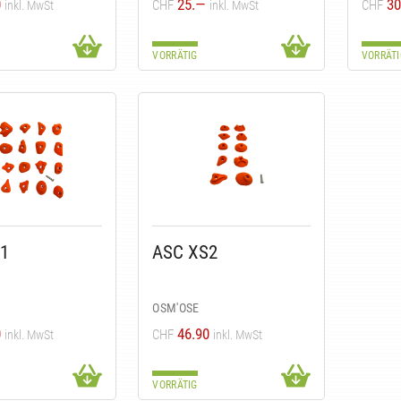
0
25.—
30
CHF
CHF
inkl. MwSt
inkl. MwSt
VORRÄTIG
VORRÄTI
1
ASC XS2
OSM'OSE
0
46.90
CHF
inkl. MwSt
inkl. MwSt
VORRÄTIG