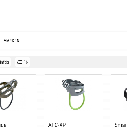
MARKEN
nftig
16
ide
ATC-XP