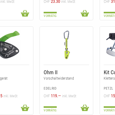
23.30
31
CHF
CHF
inkl. MwSt
inkl. MwSt
VORRÄTIG
VORRÄTI
Ohm II
Kit C
gerät
Vorschaltwiderstand
Kletters
EDELRID
PETZL
15
119.—
15
CHF
CHF
inkl. MwSt
inkl. MwSt
VORRÄTIG
VORRÄTI