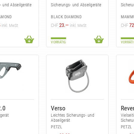
- und Abseilgeräte
Sicherungs- und Abseilgeräte
Sicheru
IAMOND
BLACK DIAMOND
MAMM
5
23.—
72
CHF
CHF
inkl. MwSt
inkl. MwSt
VORRÄTIG
VORRÄTI
.0
Verso
Reve
gerät
Leichtes Sicherungs- und
Vielsei
Abseilgerät
Sicheru
PETZL
PETZL