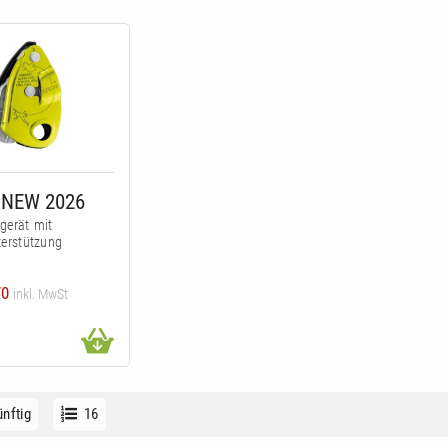
+ NEW 2026
gerät mit
terstützung
70
inkl. MwSt
nftig
16