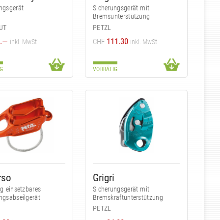
ngsgerät
Sicherungsgerät mit
Bremsunterstützung
UT
PETZL
.—
111.30
CHF
inkl. MwSt
inkl. MwSt
G
VORRÄTIG
rso
Grigri
tig einsetzbares
Sicherungsgerät mit
ngsabseilgerät
Bremskraftunterstützung
PETZL