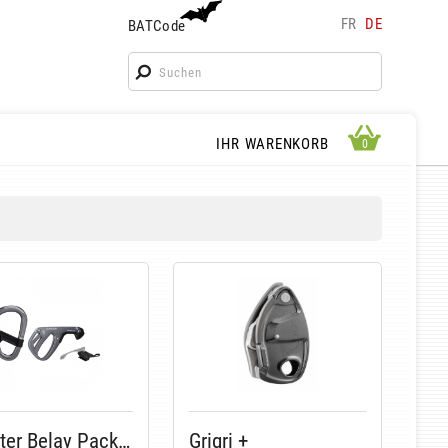
FR
DE
BATCode
BATCode
Geben Sie Ihren Namen ein und bestätigen
OK
WARENKORB ANSEHEN
IHR WARENKORB
0
0
Smarter Belay Package
Grigri +