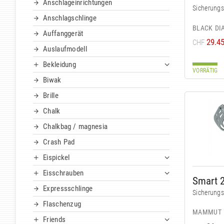
Anschlageinrichtungen
Sicherungs
Anschlagschlinge
BLACK D
Auffanggerät
29.4
CHF
Auslaufmodell
Bekleidung
VORRÄTIG
Biwak
Brille
Chalk
Chalkbag / magnesia
Crash Pad
Eispickel
Eisschrauben
Smart 2
Expressschlinge
Sicherungs
Flaschenzug
MAMMUT
Friends