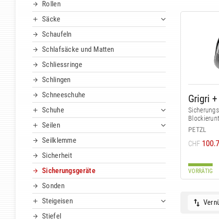
Rollen
Säcke
Schaufeln
Schlafsäcke und Matten
Schliessringe
Schlingen
Schneeschuhe
Grigri 
Schuhe
Sicherungs
Blockierun
Seilen
PETZL
Seilklemme
100.
CHF
Sicherheit
Sicherungsgeräte
VORRÄTIG
Sonden
Steigeisen
Vernü
Stiefel