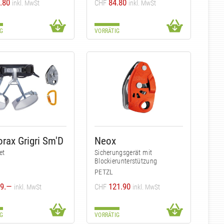
.80
84.80
CHF
inkl. MwSt
inkl. MwSt
G
VORRÄTIG
orax Grigri Sm'D
Neox
et
Sicherungsgerät mit
Blockierunterstützung
PETZL
9.—
121.90
CHF
inkl. MwSt
inkl. MwSt
G
VORRÄTIG