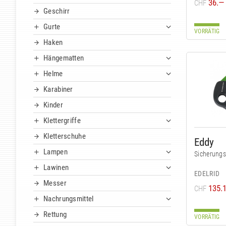
36.—
CHF
Geschirr
Gurte
VORRÄTIG
Haken
Hängematten
Helme
Karabiner
Kinder
Klettergriffe
Kletterschuhe
Eddy
Lampen
Sicherungs
Lawinen
EDELRID
Messer
135.
CHF
Nachrungsmittel
Rettung
VORRÄTIG