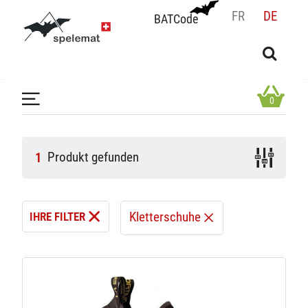
FR
DE
BATCode
BATCode
Geben Sie Ihren Namen ein und bestätigen
OK
0
Produkt gefunden
1
Kletterschuhe
IHRE FILTER