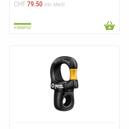
CHF
79.50
inkl. MwSt
TE
VORRÄTIG