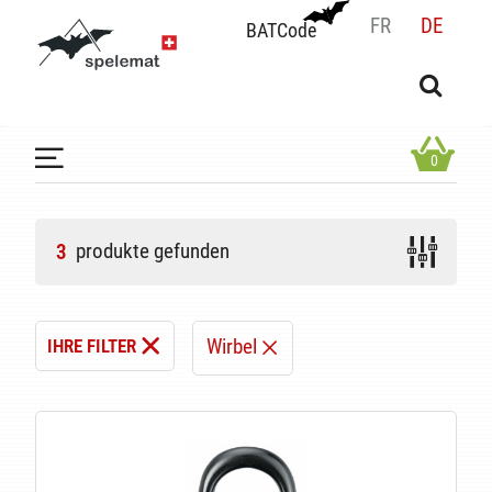
FR
DE
BATCode
BATCode
Geben Sie Ihren Namen ein und bestätigen
OK
0
produkte gefunden
3
Wirbel
IHRE FILTER