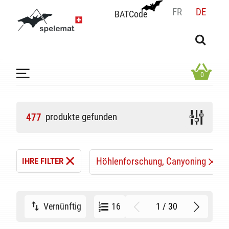
FR
DE
BATCode
BATCode
Geben Sie Ihren Namen ein und bestätigen
OK
0
produkte gefunden
477
Höhlenforschung, Canyoning
IHRE FILTER
1 / 30
Vernünftig
16