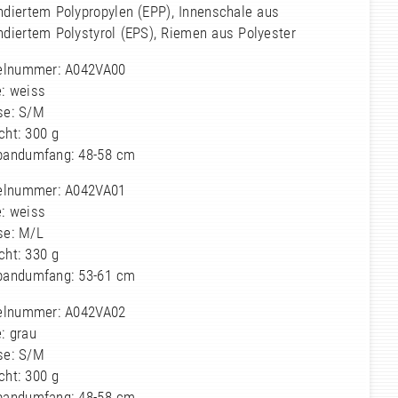
ndiertem Polypropylen (EPP), Innenschale aus
ndiertem Polystyrol (EPS), Riemen aus Polyester
kelnummer: A042VA00
e: weiss
se: S/M
cht: 300 g
bandumfang: 48-58 cm
kelnummer: A042VA01
e: weiss
se: M/L
cht: 330 g
bandumfang: 53-61 cm
kelnummer: A042VA02
: grau
se: S/M
cht: 300 g
bandumfang: 48-58 cm