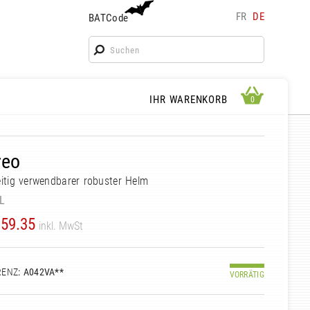
FR
DE
BATCode
BATCode
Geben Sie Ihren Namen ein und bestätigen
OK
WARENKORB ANSEHEN
IHR WARENKORB
0
0
reo
eitig verwendbarer robuster Helm
L
59.35
inkl. MwSt
RENZ
: A042VA**
VORRÄTIG