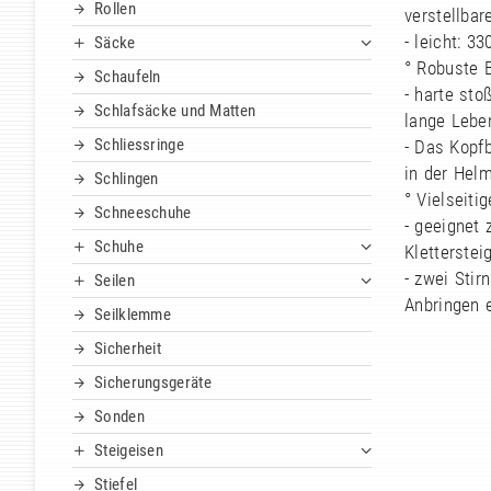
Rollen
verstellba
- leicht: 3
Säcke
° Robuste 
Schaufeln
- harte sto
Schlafsäcke und Matten
lange Lebe
Schliessringe
- Das Kopf
in der Hel
Schlingen
° Vielseiti
Schneeschuhe
- geeignet 
Schuhe
Kletterstei
- zwei Sti
Seilen
Anbringen e
Seilklemme
Sicherheit
Sicherungsgeräte
Sonden
Steigeisen
Stiefel