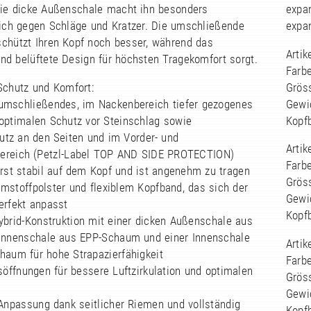
Die dicke Außenschale macht ihn besonders
expa
ich gegen Schläge und Kratzer. Die umschließende
expa
chützt Ihren Kopf noch besser, während das
Arti
nd belüftete Design für höchsten Tragekomfort sorgt.
Farb
Schutz und Komfort:
Grös
 umschließendes, im Nackenbereich tiefer gezogenes
Gewi
 optimalen Schutz vor Steinschlag sowie
Kopf
utz an den Seiten und im Vorder- und
Arti
bereich (Petzl-Label TOP AND SIDE PROTECTION)
Farb
erst stabil auf dem Kopf und ist angenehm zu tragen
Grös
mstoffpolster und flexiblem Kopfband, das sich der
Gewi
erfekt anpasst
Kopf
ybrid-Konstruktion mit einer dicken Außenschale aus
 Innenschale aus EPP-Schaum und einer Innenschale
Arti
haum für hohe Strapazierfähigkeit
Farbe
söffnungen für bessere Luftzirkulation und optimalen
Grös
Gewi
 Anpassung dank seitlicher Riemen und vollständig
Kopf