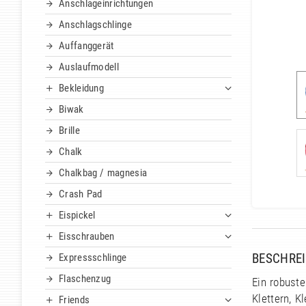
Anschlageinrichtungen
Anschlagschlinge
Auffanggerät
Auslaufmodell
Bekleidung
Biwak
Brille
Chalk
Chalkbag / magnesia
Crash Pad
Eispickel
Eisschrauben
BESCHRE
Expressschlinge
Flaschenzug
Ein robuste
Klettern, K
Friends