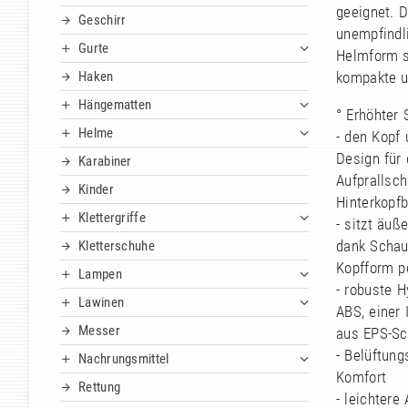
geeignet. 
Geschirr
unempfindl
Gurte
Helmform s
Haken
kompakte u
Hängematten
° Erhöhter 
Helme
- den Kopf
Design für
Karabiner
Aufprallsch
Kinder
Hinterkopf
Klettergriffe
- sitzt äuß
dank Schau
Kletterschuhe
Kopfform p
Lampen
- robuste H
Lawinen
ABS, einer
Messer
aus EPS-Sc
- Belüftung
Nachrungsmittel
Komfort
Rettung
- leichtere