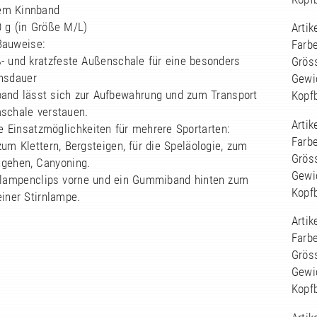
rem Kinnband
30 g (in Größe M/L)
Arti
Bauweise:
Farbe
ß- und kratzfeste Außenschale für eine besonders
Grös
nsdauer
Gewi
band lässt sich zur Aufbewahrung und zum Transport
Kopf
mschale verstauen.
Arti
ge Einsatzmöglichkeiten für mehrere Sportarten:
Farbe
zum Klettern, Bergsteigen, für die Speläologie, zum
Grös
ggehen, Canyoning.
Gewi
rnlampenclips vorne und ein Gummiband hinten zum
Kopf
iner Stirnlampe.
Arti
Farbe
Grös
Gewi
Kopf