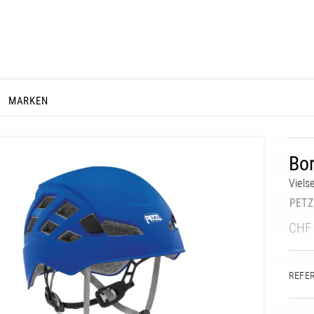
MARKEN
Bo
Viels
PETZ
CHF
REFE