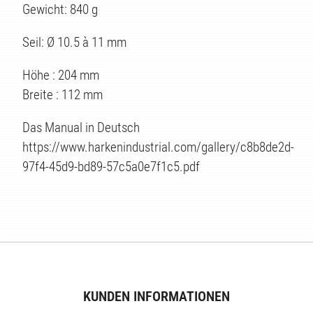
Gewicht: 840 g
Seil: Ø 10.5 à 11 mm
Höhe : 204 mm
Breite : 112 mm
Das Manual in Deutsch
https://www.harkenindustrial.com/gallery/c8b8de2d-
97f4-45d9-bd89-57c5a0e7f1c5.pdf
EN
KUNDEN INFORMATIONEN