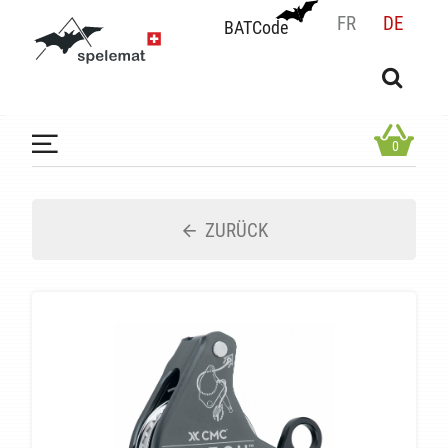
FR
DE
BATCode
BATCode
Geben Sie Ihren Namen ein und bestätigen
OK
0
ZURÜCK