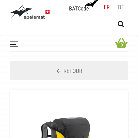
FR
DE
BATCode
BATCode
Rentrez votre BATCode et validez
OK
0
RETOUR