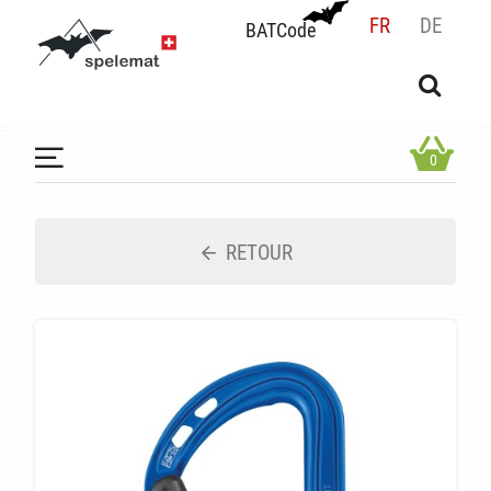
FR
DE
BATCode
BATCode
Rentrez votre BATCode et validez
OK
0
RETOUR